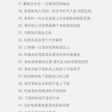
17. 删除文件后 一定要清空回收站
18. 容易将他人写的一些文字对号入座 胡思乱想。
19. 发呆时一次次在桌面上右击刷新或刷新页面
20. 看到别人没把黑板擦干净就觉得别扭
21. 习惯用日期去记录。
22. 吃西瓜喜欢用勺子挖着吃
23. 口香糖一次喜欢吃两粒或以上
24. 吃脆皮的雪糕喜欢要先吃掉外面脆皮
25. 喜欢坐靠窗的位置 看到反光的东西就想照
26. 喜欢在蚊子咬的包上面掐十字掐井字
27. 听到谁掉钱了就摸自己的口袋
28. 刷牙喜欢左右刷而不是上下刷
29. 吃饭喜欢泡着汤吃才吃的快
30. 下雨的时候不喜欢打伞
31. 没好电视看就要遥控器来回调