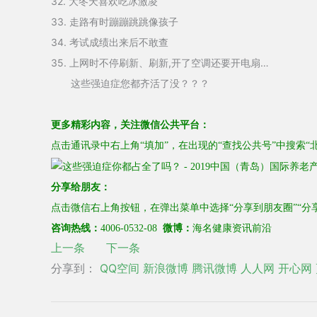
32. 大冬天喜欢吃冰激凌
33. 走路有时蹦蹦跳跳像孩子
34. 考试成绩出来后不敢查
35. 上网时不停刷新、刷新,开了空调还要开电扇…
这些强迫症您都齐活了没？？？
更多
精彩内容，
关注
微信公共平台：
点击通讯录中右上角“填加”，在出现的“
查找公共号
”中搜索“
分享给朋友：
点击微信右上角按钮，在弹出菜单中选择“分享到朋友圈”“分
海名健康资讯前沿
咨询热线：
4006-0532-08
微博：
上一条
下一条
分享到：
QQ空间
新浪微博
腾讯微博
人人网
开心网