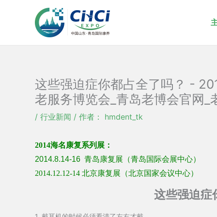
跳
至
内
容
这些强迫症你都占全了吗？ - 2
老服务博览会_青岛老博会官网_
/
行业新闻
/ 作者：
hmdent_tk
2014
海名康复系列展：
2014.8.14-16
青岛
康复
展（青岛国际会展中心）
2014.12.12-14
北京
康复展（北京国家会议中心）
这些强迫症
1. 戴耳机的时候必须看清了左右才戴