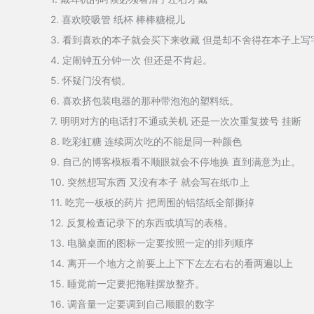
2. 喜欢咬吸管 纸杯 棒棒糖棍儿
3. 看到喜欢的本子就会买下来收藏 但是却不舍得在本子上写
4. 定闹钟五分钟一次 但还是不肯起。
5. 怀疑门没有锁。
6. 喜欢挤包装电器的那种带泡泡的塑料纸。
7. 明明对方的电话打不通或关机 还是一次次重复拨号 挂断
8. 吃彩虹糖 连续两次吃的不能是同一种颜色
9. 自己的博客模板看不顺眼就会不停地换 直到满意为止。
10. 突然想写东西 又没有本子 就会写在纸巾上
11. 吃完一板板的药片 把周围的铝箔纸全部撕掉
12. 反复检查记录下的东西或填写的表格。
13. 电脑桌面的图标一定要按照一定的排列顺序
14. 离开一个地方之前要上上下下左左右右的看两遍以上
15. 睡觉前一定要把拖鞋摆放整齐。
16. 调音量一定要调到自己顺眼的数字