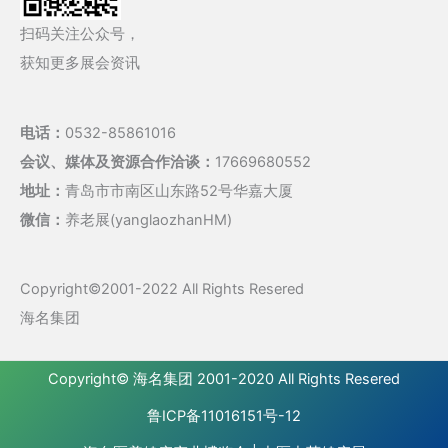
扫码关注公众号，
获知更多展会资讯
电话：
0532-85861016
会议、媒体及资源合作洽谈：
17669680552
地址：
青岛市市南区山东路52号华嘉大厦
微信：
养老展(yanglaozhanHM)
Copyright©2001-2022 All Rights Resered
海名集团
Copyright©
海名集团
2001-2020 All Rights Resered
鲁ICP备11016151号-12