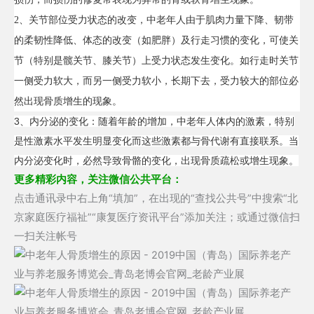
2、关节部位受力状态的改变，中老年人由于肌肉力量下降、韧带
的柔韧性降低、体态的改变（如
肥胖
）及行走习惯的变化，可使关
节（特别是髋关节、膝关节）上受力状态发生变化。如行走时关节
一侧受力软大，而另一侧受力软小，长期下去，受力较大的部位必
然出现
骨质增生
的现象。
3、内分泌的变化：随着年龄的增加，中老年人体内的激素，特别
是性激素水平发生明显变化而这些激素都与骨代谢有直接联系。当
内分泌变化时，必然导致骨骼的变化，出现
骨质疏松
或增生现象。
更多精彩内容，关注微信公共平台：
点击通讯录中右上角“填加”，在出现的“查找公共号”中搜索“北
京家庭医疗福祉”“康复医疗资讯平台”添加关注；或通过微信扫
一扫关注帐号