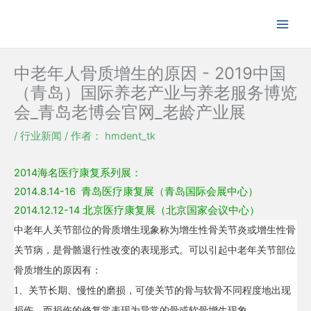
跳
至
内
容
中老年人骨质增生的原因 - 2019中国
（青岛）国际养老产业与养老服务博览
会_青岛老博会官网_老龄产业展
/
行业新闻
/ 作者：
hmdent_tk
2014海名医疗康复系列展：
2014.8.14-16 青岛医疗康复展（青岛国际会展中心）
2014.12.12-14 北京医疗康复展（北京国家会议中心）
中老年人关节部位的
骨质增生
现象称为增生性骨
关节炎
或增生性
骨
关节病
，是骨骼退行性改变的表现形式。可以引起中老年关节部位
骨质增生
的原因有：
1、关节长期、慢性的磨损，可使关节的骨与软骨不同程度地出现
损伤，而损伤的修复常表现为异常的骨或软骨增生现象。