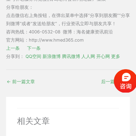
分享给朋友：
点击微信右上角按钮，在弹出菜单中选择“分享到朋友圈”“分享
到微博”或者“发送给朋友”，行业资讯立即与朋友共享！
咨询热线：4006-0532-08 微博：海名健康资讯前沿
官方网站：http://www.hmed365.com
上一条
下一条
分享到：
QQ空间
新浪微博
腾讯微博
人人网
开心网
更多
←
前一篇文章
后一篇文章
→
相关文章