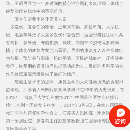
华、王昭勇经过一年多时间的精心治疗顺利康复出院，体现了
康复治疗在烧伤中的重要价值。
复合伤需要个体化康复方案
多发伤、复合伤的诊治。近年来车祸、高处坠落、大型机
械、地震等导致了大量多发伤和复合伤，这些患者往往同时具
有骨折、脑外伤、脊髓损伤、截肢、周围神经损伤等多种病
情，个体化的康复方案尤为重要。早期的康复介入以生命体征
为前提，预防关节挛缩、肌肉萎缩、下肢静脉血栓、压疮等并
发症，恢复期的康复治疗以提高功能为主，良好的多科室的合
作为这些重症患者提供了最好的治疗。
随着生活水平的提高，康复医学为大众健康所做的贡献日
益体现。江苏省人民医院康复医学科经过58年的历史积累，在
2013年上海复旦大学公布的“2012年中国最佳医学专科排行
榜”上名列全国康复专科第一。2014年6月5日，在第八届国际
物理医学与康复医学学会上，江苏省人民医院（南京医科大学
第一附属医院）康复科主任励建安教授担任国际物理医学与康
复医学学会主席。