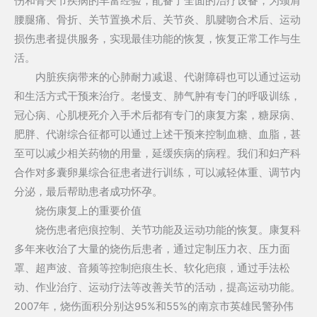
伤和骨关节疾病的丰富经验，配备了全面的治疗设备，为颈肩
腰腿痛、骨折、关节置换术后、关节炎、肌腱吻合术后、运动
损伤患者提供服务，实现最佳功能的恢复，恢复正常工作与生
活。
内脏疾病带来的心肺耐力减退、代谢障碍也可以通过运动
和生活方式干预来治疗。老慢支、肺气肿有专门的呼吸训练，
冠心病、心肌梗死介入手术后都有专门的康复方案，糖尿病、
肥胖、代谢综合征都可以通过上述干预来控制血糖、血脂，甚
至可以减少相关药物的用量，延缓疾病的病程。我们和妇产科
合作对多囊卵巢综合征患者进行训练，可以减轻体重、调节内
分泌，最后帮助患者成功怀孕。
烧伤康复上的重要价值
烧伤患者疤痕控制、关节功能及运动功能的恢复。康复科
多年来收治了大量的烧伤后患者，通过定制压力衣、压力面
罩、超声波、音频等控制疤痕生长、软化疤痕，通过手法松
动、作业治疗、运动疗法等改善关节的活动，提高运动功能。
2007年，烧伤面积分别达95%和55%的南京市英雄民警孙伟