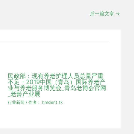
后一篇文章
→
民政部：现有养老护理人员总量严重
不足 - 2019中国（青岛）国际养老产
业与养老服务博览会_青岛老博会官网
_老龄产业展
行业新闻
/ 作者：
hmdent_tk