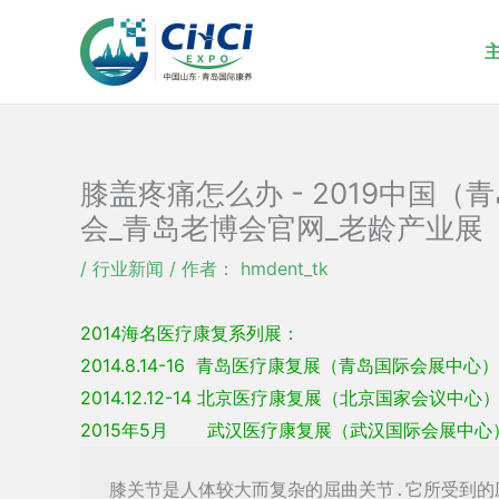
跳
至
内
容
膝盖疼痛怎么办 - 2019中国
会_青岛老博会官网_老龄产业展
/
行业新闻
/ 作者：
hmdent_tk
2014海名医疗康复系列展：
2014.8.14-16 青岛医疗康复展（青岛国际会展中心）
2014.12.12-14 北京医疗康复展（北京国家会议中心
2015年5月 武汉医疗康复展（武汉国际会展中心
膝关节是人体较大而复杂的屈曲关节.它所受到的应