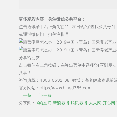
更多精彩内容，关注微信公共平台：
点击通讯录中右上角“填加”，在出现的“查找公共号”
或通过微信扫一扫关注帐号
分享给朋友：
点击微信右上角按钮，在弹出菜单中选择“分享到朋友圈
共享！
咨询热线：4006-0532-08 微博：海名健康资讯前
官方网站：http://www.hmed365.com
上一条
下一条
分享到：
QQ空间
新浪微博
腾讯微博
人人网
开心网