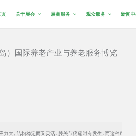
主页
关于展会
展商服务
观众服务
新闻中
（青岛）国际养老产业与养老服务博览
）
）
力大,结构稳定而又灵活.膝关节疼痛时有发生,而这种疼痛往往