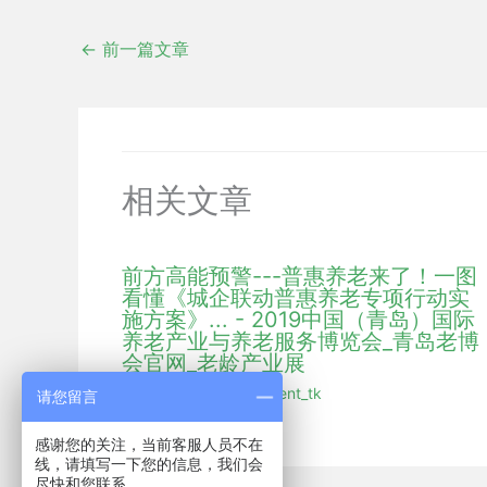
←
前一篇文章
相关文章
前方高能预警---普惠养老来了！一图
看懂《城企联动普惠养老专项行动实
施方案》... - 2019中国（青岛）国际
养老产业与养老服务博览会_青岛老博
会官网_老龄产业展
行业新闻
/ 作者：
hmdent_tk
请您留言
感谢您的关注，当前客服人员不在
线，请填写一下您的信息，我们会
尽快和您联系。