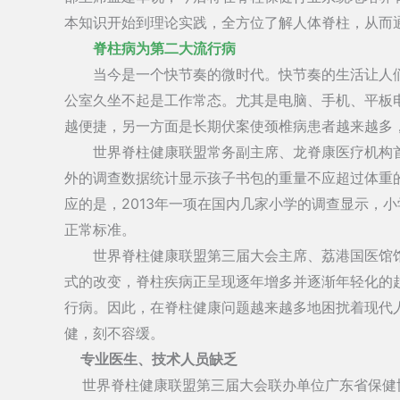
本知识开始到理论实践，全方位了解人体脊柱，从而
脊柱病为第二大流行病
当今是一个快节奏的微时代。快节奏的生活让人们
公室久坐不起是工作常态。尤其是电脑、手机、平板
越便捷，另一方面是长期伏案使颈椎病患者越来越多
世界脊柱健康联盟常务副主席、龙脊康医疗机构首
外的调查数据统计显示孩子书包的重量不应超过体重的
应的是，2013年一项在国内几家小学的调查显示，小
正常标准。
世界脊柱健康联盟第三届大会主席、荔港国医馆馆
式的改变，脊柱疾病正呈现逐年增多并逐渐年轻化的
行病。因此，在脊柱健康问题越来越多地困扰着现代
健，刻不容缓。
专业医生、技术人员缺乏
世界脊柱健康联盟第三届大会联办单位广东省保健