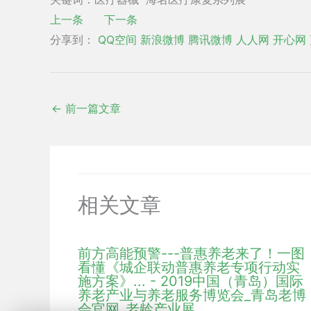
上一条
下一条
分享到：
QQ空间
新浪微博
腾讯微博
人人网
开心网
←
前一篇文章
相关文章
前方高能预警---普惠养老来了！一图
看懂《城企联动普惠养老专项行动实
施方案》... - 2019中国（青岛）国际
养老产业与养老服务博览会_青岛老博
会官网_老龄产业展