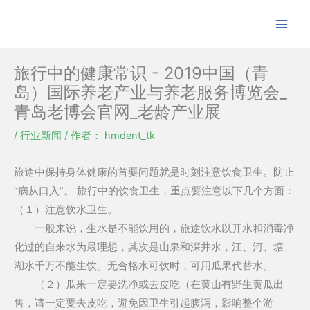
跳
至
内
容
旅行中的健康常识 - 2019中国（青
岛）国际养老产业与养老服务博览会_
青岛老博会官网_老龄产业展
/
行业新闻
/ 作者：
hmdent_tk
旅途中保持身体健康的首要问题就是时刻注意饮食卫生。防止
“病从口入”。 旅行中的饮食卫生，重点要注意以下几个方面：
（１）注意饮水卫生。
一般来说，生水是不能饮用的，旅途饮水以开水和消毒净
化过的自来水为最理想，其次是山泉和深井水，江、河、塘、
湖水千万不能生饮。无合格水可饮时，可用瓜果代替水。
（２）瓜果一定要洗净或去皮吃（在黄山有野生黄瓜出
售，请一定要去皮吃，避免因卫生引起腹泻，影响整个游