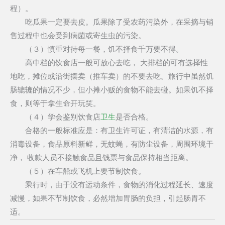
程）。
吃瓜果一定要去皮。瓜果除了受农药污染外，在采摘与销
售过程中也会受到病菌或寄生虫的污染。
（３）慎重对待每一餐，饥不择食千万要不得。
高中档的饮食店一般可放心去吃， 大排档的可有选择性
地吃，摊位或沿街摆卖（推车卖）的不要去吃。旅行中虽然饥
肠辘辘的情况不少，但小摊小贩的食物不能去碰。如果饥不择
食，则等于拿生命开玩笑。
（４）学会鉴别饮食店
卫生
是否合格。
合格的一般标准应是：有卫生许可证，有清洁的水源，有
消毒设备，食品原料新鲜，无蚊蝇，有防尘设备，周围环境干
净， 收款人员不接触食品且钱票与食品保持相当距离。
（５）在车船或飞机上要节制饮食。
乘行时，由于没有运动条件，食物的消化过程延长、速度
减慢，如果不节制饮食，必然增加胃肠的负担，引起肠胃不
适。