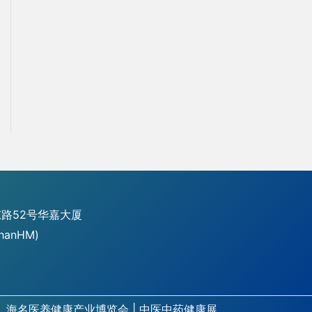
路52号华嘉大厦
hanHM)
海名医养健康产业博览会
|
中医中药健康展