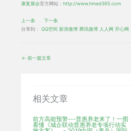
康复展会
官方网站：
http://www.hmed365.com
上一条
下一条
分享到：
QQ空间
新浪微博
腾讯微博
人人网
开心网
←
前一篇文章
相关文章
前方高能预警---普惠养老来了！一图
看懂《城企联动普惠养老专项行动实
施方案》... - 2019中国（青岛）国际