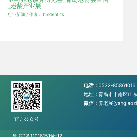
_老龄产业展
行业新闻
/ 作者：
hmdent_tk
电话：
0532-85861016
地址：
青岛市市南区山东
微信：
养老展(yanglaoz
官方公众号
鲁ICP备11016151号-12