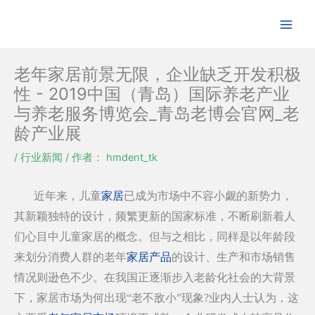
跳
至
内
容
老年家居前景无限，企业缺乏开发积极
性 - 2019中国（青岛）国际养老产业
与养老服务博览会_青岛老博会官网_老
龄产业展
/
行业新闻
/ 作者：
hmdent_tk
近年来，儿童
家居
已成为市场中不容小觑的新势力，
其新颖独特的设计，频繁更新的国家标准，不断刷新着人
们心目中儿童家居的概念。但与之相比，同样是以年龄段
来划分消费人群的老年
家居产品
的设计、生产和市场销售
情况则逊色不少。在我国正逐渐步入老龄化社会的大背景
下，家居市场为何出现“老不敌小”现象?业内人士认为，这