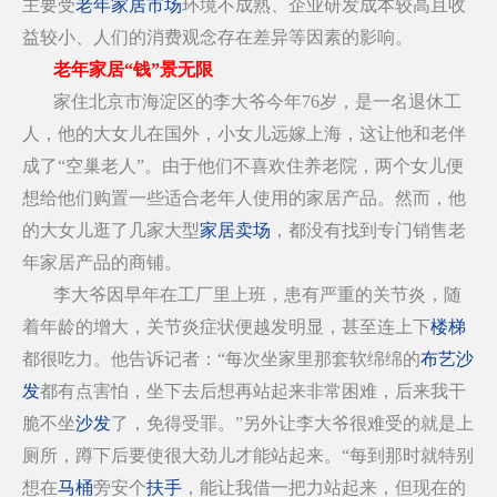
主要受
老年家居市场
环境不成熟、企业研发成本较高且收
益较小、人们的消费观念存在差异等因素的影响。
老年家居“钱”景无限
家住北京市海淀区的李大爷今年76岁，是一名退休工
人，他的大女儿在国外，小女儿远嫁上海，这让他和老伴
成了“空巢老人”。由于他们不喜欢住养老院，两个女儿便
想给他们购置一些适合老年人使用的家居产品。然而，他
的大女儿逛了几家大型
家居卖场
，都没有找到专门销售老
年家居产品的商铺。
李大爷因早年在工厂里上班，患有严重的关节炎，随
着年龄的增大，关节炎症状便越发明显，甚至连上下
楼梯
都很吃力。他告诉记者：“每次坐家里那套软绵绵的
布艺沙
发
都有点害怕，坐下去后想再站起来非常困难，后来我干
脆不坐
沙发
了，免得受罪。”另外让李大爷很难受的就是上
厕所，蹲下后要使很大劲儿才能站起来。“每到那时就特别
想在
马桶
旁安个
扶手
，能让我借一把力站起来，但现在的