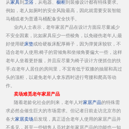
从
家具
到
卫浴
，从电器、
橱柜
到装修设计都有特殊要求。
例如，老人如厕时的安全风险最高，因此就需要安装智能
马桶或者为普通马桶配备安全扶手。
业内人士表示，老年家居产品在设计方面应尽量减少
不安全因素，比如家具应少一些棱角，以免碰伤老年人;最
好使用硬
床垫
或给硬板床配厚褥子，因为弹簧床较软，不
适合老年人使用;椅子的背倾角和坐倾角要偏大一些，这样
老年人坐着更舒服，并且应尽量为椅子设计方便抓住的扶
手;在老年人居住的房间里，不宜有低于双膝的抽屉和高过
头的顶柜，以避免老年人拿东西时进行弯腰和爬高等动
作。
卖场难觅老年
家居
产品
随着老龄化社会的到来，老年人对
家居产品
的特殊需
求必然会催生巨大的市场需求。但记者日前走访北京市的
各大
家居卖场
后发现，真正适合老年人使用的家居产品并
不多见，甚至一些销售人员对老年家居产品的功能也一知