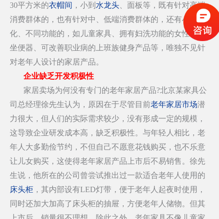
30平方米的
衣帽间
，小到
水龙头
、面板等，既有针对高端
消费群体的，也有针对中、低端消费群体的，还有小众
化、不同功能的，如儿童家具、拥有妇洗功能的女性专用
坐便器、可改善职业病的上班族健身产品等，唯独不见针
对老年人设计的家居产品。
企业缺乏开发积极性
家居卖场为何没有专门的老年家居产品?北京某家具公
司总经理徐先生认为，原因在于尽管目前
老年家居市场
潜
力很大，但人们的实际需求较少，没有形成一定的规模，
这导致企业研发成本高，缺乏积极性。与年轻人相比，老
年人大多勤俭节约，不但自己不愿意花钱购买，也不乐意
让儿女购买，这使得老年家居产品上市后不易销售。徐先
生说，他所在的公司曾尝试推出过一款适合老年人使用的
床头柜
，其内部设有LED灯带，便于老年人起夜时使用，
同时还加大加高了床头柜的抽屉，方便老年人储物。但其
上市后，销量很不理想。除此之外，老年家具不像儿童家