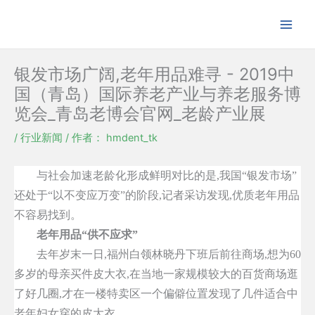
跳
至
内
容
银发市场广阔,老年用品难寻 - 2019中
国（青岛）国际养老产业与养老服务博
览会_青岛老博会官网_老龄产业展
/
行业新闻
/ 作者：
hmdent_tk
与社会加速老龄化形成鲜明对比的是,我国“银发市场”
还处于“以不变应万变”的阶段,记者采访发现,优质老年用品
不容易找到。
老年用品“供不应求”
去年岁末一日,福州白领林晓丹下班后前往商场,想为60
多岁的母亲买件皮大衣,在当地一家规模较大的百货商场逛
了好几圈,才在一楼特卖区一个偏僻位置发现了几件适合中
老年妇女穿的皮大衣。