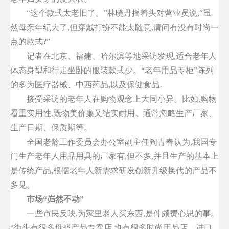
“这个款式太老旧了。”林晓丹摇着头对营业员说,“虽
然母亲年纪大了,但穿戴打扮不能太随意,请问有没有时尚一
点的款式?”
记者在北京、福建、哈尔滨等地采访发现,适合老年人
体态身型和行走坐卧的服装款式少。“老年用品专柜”陈列
的多为医疗器械、中西药品,以及保健食品。
接受采访的老年人在购物观念上大同小异。比如,购物
看重实用性,既物美价廉又结实耐用。通常忽略生产厂家、
生产日期、保质期等。
全国老龄工作委员会办公室副主任阎青春认为,我国专
门生产老年人用品用具的厂家有,但不多,并且生产的基本上
是传统产品,根据老年人新需求研发创新升级换代的产品不
多见。
市场“岿然不动”
一些市民反映,为家里老人买东西,是件颇费心思的事。
“街头有很多母婴产品专卖店,也有很多时尚用品店、进口