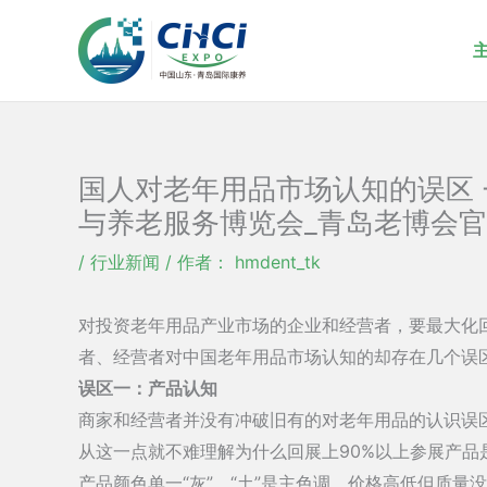
跳
至
内
容
国人对老年用品市场认知的误区 -
与养老服务博览会_青岛老博会官
/
行业新闻
/ 作者：
hmdent_tk
对投资老年用品产业市场的企业和经营者，要最大化回
者、经营者对中国老年用品市场认知的却存在几个误
误区一：产品认知
商家和经营者并没有冲破旧有的对老年用品的认识误区
从这一点就不难理解为什么回展上90%以上参展产
产品颜色单一“灰”、“土”是主色调，价格高低但质