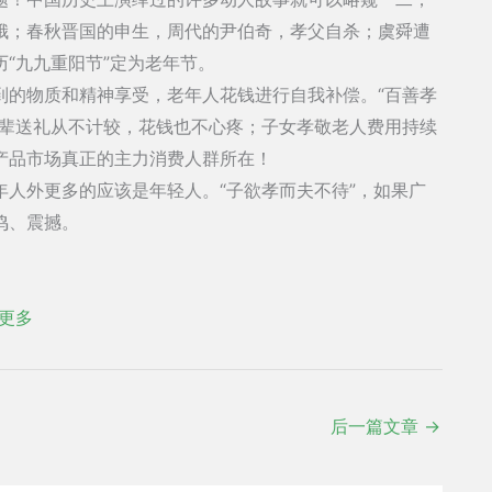
娥；春秋晋国的申生，周代的尹伯奇，孝父自杀；虞舜遭
“九九重阳节”定为老年节。
到的物质和精神享受，老年人花钱进行自我补偿。“百善孝
长辈送礼从不计较，花钱也不心疼；子女孝敬老人费用持续
产品市场真正的主力消费人群所在！
人外更多的应该是年轻人。“子欲孝而夫不待”，如果广
鸣、震撼。
更多
后一篇文章
→