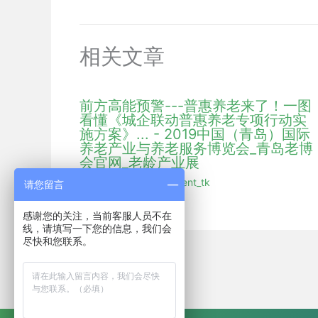
相关文章
前方高能预警---普惠养老来了！一图
看懂《城企联动普惠养老专项行动实
施方案》... - 2019中国（青岛）国际
养老产业与养老服务博览会_青岛老博
会官网_老龄产业展
行业新闻
/ 作者：
hmdent_tk
请您留言
感谢您的关注，当前客服人员不在
线，请填写一下您的信息，我们会
尽快和您联系。