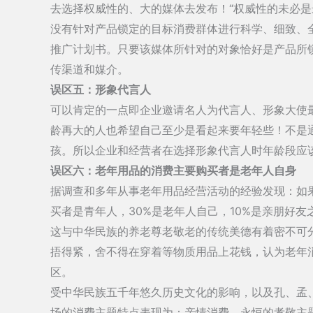
去选择权威性的、大的媒体去发布！“权威性的未必是
没有针对产品锁定的目标消费群体进行科学、细致、
推广计划书。只要该媒体所针对的对象恰好是产品所
传渠道和媒介。
误区五：形象代言人
可以肯定的一点即企业邀请名人为代言人、形象大使
龄再大的人也希望自己至少是看起来要年轻些！不是
孩。所以企业和经营者在选择形象代言人时年龄段应
误区六：老年用品的消费主要购买者是老年人自身
据调查和多年从事老年用品经营活动的经验发现：如果
买者是青年人，30%是老年人自己，10%是亲朋好友
这与中华民族的养老尊老敬老的传统美德有着密不可
捂得紧，舍不得在穿着等物质用品上花钱，认为老年
区。
受中华民族五千年悠久历史文化的影响，以及孔、孟
场的消费主题特点表现为：亲情消费，永恒的孝敬主