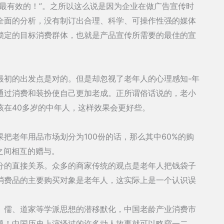
最有效的！”。之所以这么说是因为企业在做广告宣传时
全面的分析，没有制订出合理、科学、可操作性强的媒体
锁定的目标消费群体，也就是产品宣传所需要的最佳的宣
最初的出发点是对的。但是却忽视了老年人的心理感知-年
通过消费和装扮使自己更加老成。正所谓俗话说的，老小
该在40多岁的中年人，这样效果会更好些。
把老年用品市场划分为100份的话，那么其中60%的购
之间相互的赠与。
分的直接关系。众多的商家传统的观点是老年人把钱袋子
消费品的主要购买对象是老年人，这实际上是一个认识误
、儒、道家等学派思想的潜移默化，中国老龄产业消费市
题！中国历史上演绎过的许多动人故事就可以略窥一二，