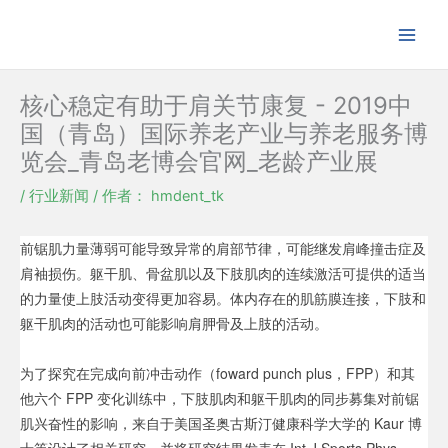
跳
至
内
容
核心稳定有助于肩关节康复 - 2019中
国（青岛）国际养老产业与养老服务博
览会_青岛老博会官网_老龄产业展
/
行业新闻
/ 作者：
hmdent_tk
前锯肌力量薄弱可能导致异常的肩部节律，可能继发肩峰撞击症及
肩袖损伤。躯干肌、骨盆肌以及下肢肌肉的连续激活可提供的适当
的力量使上肢活动变得更加容易。体内存在的肌筋膜连接，下肢和
躯干肌肉的活动也可能影响肩胛骨及上肢的活动。
为了探究在完成向前冲击动作（foward punch plus，FPP）和其
他六个 FPP 变化训练中，下肢肌肉和躯干肌肉的同步募集对前锯
肌兴奋性的影响，来自于美国圣奥古斯汀健康科学大学的 Kaur 博