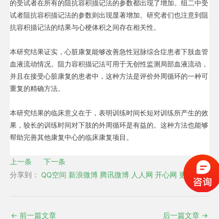
的受试者在所有的阻抗容积描记法的参数都出现了增加。组二中受
试者阻抗容积描记法的参数则出现显著增加。研究者们也注意到阻
抗容积描记法的结果与心梗体积之间存在相关性。
本研究结果证实，心脏康复能够改善急性冠脉综合症患者下肢血管
血液流动情况。阻力容积描记法可用于无创性监测局部血液流动，
并且在接受心脏康复的患者中，这种方法是评价外周循环的一种可
重复的精确方法。
本研究结果的临床意义在于，表明训练时间长短对训练所产生的效
果，较长的训练时间对下肢的外周循环是有益的。这种方法也能够
帮助完善其他康复中心的临床康复项目。
上一条
下一条
分享到：
QQ空间
新浪微博
腾讯微博
人人网
开心网
更多
←
前一篇文章
后一篇文章
→