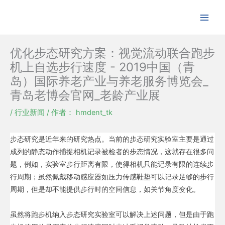
跳
至
内
容
优化步态研究方案：视觉流动联合跑步
机上自选步行速度 - 2019中国（青
岛）国际养老产业与养老服务博览会_
青岛老博会官网_老龄产业展
/
行业新闻
/ 作者：
hmdent_tk
步态研究是近年来的研究热点。当前的步态研究实验室主要是通过
成列的静态动作捕捉相机记录被检者的步态情况，这就存在很多问
题，例如，实验室步行距离有限，使得相机只能记录有限的连续步
行周期；虽然佩戴移动感应器如压力传感鞋垫可以记录足够的步行
周期，但是却不能提供步行时的空间信息，如关节角度变化。
虽然将跑步机纳入步态研究实验室可以解决上述问题，但是由于跑