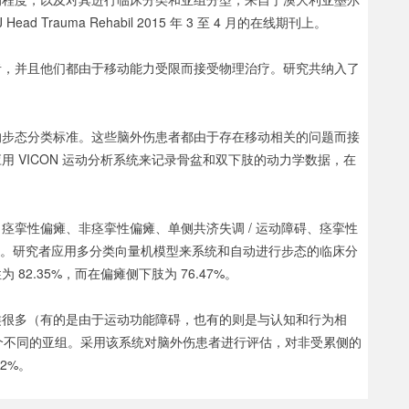
d Trauma Rehabil 2015 年 3 至 4 月的在线期刊上。
者，并且他们都由于移动能力受限而接受物理治疗。研究共纳入了
的步态分类标准。这些脑外伤患者都由于存在移动相关的问题而接
 VICON 运动分析系统来记录骨盆和双下肢的动力学数据，在
痉挛性偏瘫、非痉挛性偏瘫、单侧共济失调 / 运动障碍、痉挛性
障碍。研究者应用多分类向量机模型来系统和自动进行步态的临床分
2.35%，而在偏瘫侧下肢为 76.47%。
类很多（有的是由于运动功能障碍，也有的则是与认知和行为相
 个不同的亚组。采用该系统对脑外伤患者进行评估，对非受累侧的
2%。