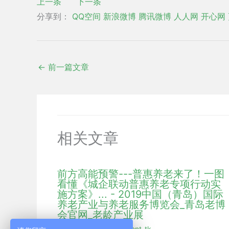
上一条
下一条
分享到：
QQ空间
新浪微博
腾讯微博
人人网
开心网
←
前一篇文章
相关文章
前方高能预警---普惠养老来了！一图
看懂《城企联动普惠养老专项行动实
施方案》... - 2019中国（青岛）国际
养老产业与养老服务博览会_青岛老博
会官网_老龄产业展
行业新闻
/ 作者：
hmdent_tk