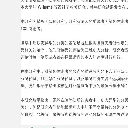
本大学的 Williams 等设计了相关研究，并将研究结果发表在 J Hea
本研究为横断面队列研究，研究所纳入的受试者为脑外伤患
102 例患者。
脑卒中后步态异常的分类的基础是既往根据脑瘫患者所制定
受相关的治疗，他们所接受的评估为三维步态分析。研究者应用
评估时每一例受试者都选择最适宜其本人的速度进行步行。
在本研究中，对脑外伤患者的步态的描述分为如下六个亚型：
双侧轻瘫、非痉挛性双侧轻瘫，以及单侧共济失调 / 运动
类。统计学结果指出该模型对非偏瘫侧下肢的最佳分类准确性为 8
本研究结果指出，虽然在脑外伤后的患者中，步态异常的分
关），但是研究者们仍能根据步态中的不同变量将其分为 6
的骨盆、髋关节、膝关节和踝关节的运动分析的准确性可达 8