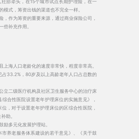
社部牵头，在15个城市试点长期护理险，在一
的模式，筹资出钱的渠道也不完全一样。
险，作为筹资的重要来源，通过商业保险公司，
一些补充作用。
且上海人口老龄化的速度非常快，程度非常高。
已占33.2%，80岁及以上高龄老年人口占总数的
公立二级医疗机构及社区卫生服务中心的治疗床
区县综合性医院设置老年护理床位的实施意见》，
床位，对于设置老年护理床位的区综合性医院，
性补助。
鼓励多元化发展护理站。
与本市养老服务体系建设的若干意见》、《关于鼓