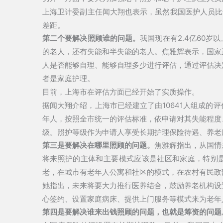
上海卫计委副主任闻大翔也表示，虽然我国医护人员比达到
差距。
第二个要解决照顾谁的问题。
我国现在有2.4亿60
的老人，还有失能和半失能的老人。焦雅辉表示，国家
人是否能够自理、能够自理多少进行评估，通过评估决
者是家庭护理。
目前，上海市在评估方面已经开始了实质操作。
据闻大翔介绍，上海市已经建立了由10641人组成的
年人，按照全市统一的评估标准，依申请对其失能程度
级。照护等级作为申请人享受长期护理保险待遇、养老
第三是要解决在哪里照顾的问题。
焦雅辉指出，从国情
将来照护的主体和主要模式应该是社区和家庭，特别
老，在城市有老年人公寓和社区的模式，在农村有民政
她指出，未来将要大力推行医养结合，鼓励养老机构设
心签约、设置家庭病床、提供上门服务等模式来为老年
第四是要解决谁来出钱照顾的问题，也就是筹资的问题