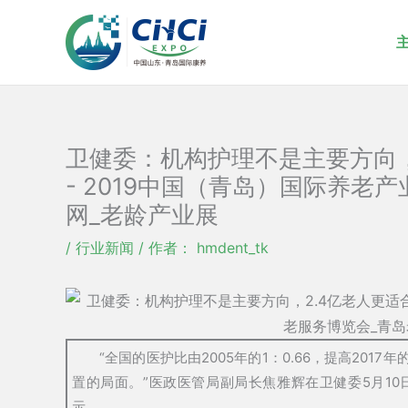
跳
至
内
容
卫健委：机构护理不是主要方向，
- 2019中国（青岛）国际养老
网_老龄产业展
/
行业新闻
/ 作者：
hmdent_tk
“全国的医护比由2005年的1：0.66，提高2017年
置的局面。”医政医管局副局长焦雅辉在卫健委5月10
示。