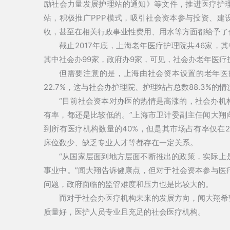
励社会力量发展护理站的通知》等文件，推进医疗护
站，积极推广PPP模式，吸引社会资本参与投资、建
收，甚至在相关行政事业性费用、用水等方面都给予了
截止2017年底，上海老年医疗护理院共46家，其
其中社会办99家，政府办9家，可见，社会办老年医
但需要注意的是，上海由社会资本设置的老年医疗护
22.7%，这与社会办护理院、护理站占总数88.3%的
“目前社会资本对办医的热情是高涨的，社会办机
有率，都还是比较低的。”上海市卫计委副主任闻大翔
到所有医疗机构数量的40%，但是其市场占有率仅在
床位数少、缺乏专业人才等都存在一定关系。
“从国家层面到地方层面不断推出的政策，实际上
事业中。”闻大翔告诉健康点，但对于社会资本参与医
问题，政府面临的监管难度和压力也是比较大的。
而对于社会办医疗机构未来的发展方向，闻大翔希
质量好，医护人员专业且充足的社会医疗机构。