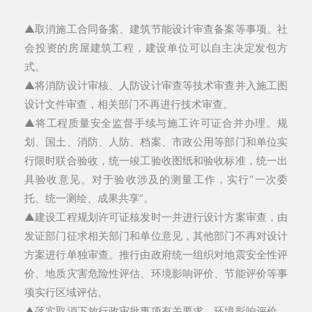
▲取消
施工合同备案、建筑节能设计审查备案
等事项。社
会投资的房屋建筑工程，建设单位可以自主决定发包方
式。
▲将消
防设计审核、人防设计审查等技术审查并入施工图
设计文件审查
，相关部门不再进行技术审查。
▲将
工程质量安全监督手续与施工许可证合并办理
。规
划、国土、消防、人防、档案、市政公用等部门和单位实
行
限时联合验收
，统一竣工验收图纸和验收标准，统一出
具验收意见。对于验收涉及的测量工作，实行“一次委
托、统一测绘、成果共享”。
▲
建设工程规划许可证核发时一并进行设计方案审查
，由
发证部门征求相关部门和单位意见，其他部门
不再对设计
方案进行单独审查
。推行由
政府统一组织
对地震安全性评
价、地质灾害危险性评估、环境影响评价、节能评价等事
项实行区域评估。
▲落实取消下放行政审批事项有关要求，
环境影响评价、