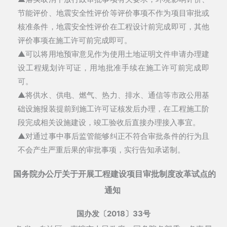
节能评价、地震安全性评价
等评价事项
不作为项目审批或
核准条件
，地震安全性评价在
工程设计前完成即可
，其他
评价事项在
施工许可前完成即可
。
▲可以将
用地预审意见
作为使用土地证明文件申请办理建
设工程规划许可证，用地批准手续在施工许可前完成即
可。
▲将供水、供电、燃气、热力、排水、通信等市政
公用基
础设施报装提前到施工许可证核发后办理
，在工程施工阶
段完成相关设施建设，竣工验收后直接办理接入事宜。
▲对通过事中事后监管能够
纠正不符合审批条件的行为且
不会产生严重后果
的审批事项，实行
告知承诺制
。
国务院办公厅关于开展工程建设项目审批制度改革试点的
通知
国办发〔2018〕33号