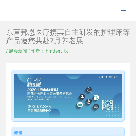
跳
至
内
容
东营邦恩医疗携其自主研发的护理床等
产品邀您共赴7月养老展
/
展会新闻
/ 作者：
hmdent_tk