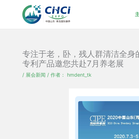
跳
至
内
容
专注于老，卧，残人群清洁全身
专利产品邀您共赴7月养老展
/
展会新闻
/ 作者：
hmdent_tk