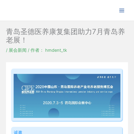
跳
至
内
容
青岛圣德医养康复集团助力7月青岛养
老展！
/
展会新闻
/ 作者：
hmdent_tk