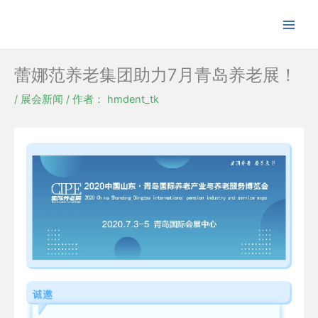
跳
至
内
容
蕾娜范养老集团助力7月青岛养老展！
/
展会新闻
/ 作者：
hmdent_tk