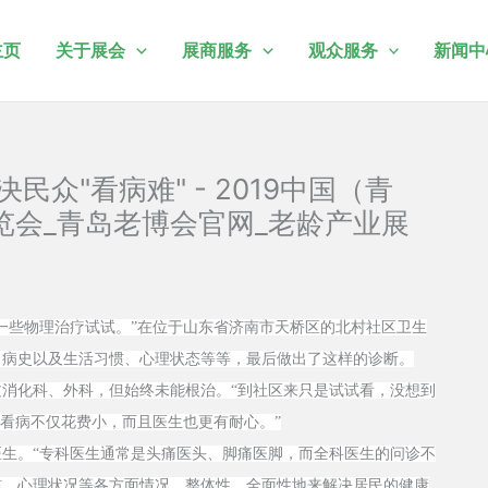
主页
关于展会
展商服务
观众服务
新闻中
众"看病难" - 2019中国（青
会_青岛老博会官网_老龄产业展
一些物理治疗试试。”在位于山东省济南市天桥区的北村社区卫生
、病史以及生活习惯、心理状态等等，最后做出了这样的诊断。
化科、外科，但始终未能根治。“到社区来只是试试看，没想到
里看病不仅花费小，而且医生也更有耐心。”
。“专科医生通常是头痛医头、脚痛医脚，而全科医生的问诊不
惯、心理状况等各方面情况，整体性、全面性地来解决居民的健康