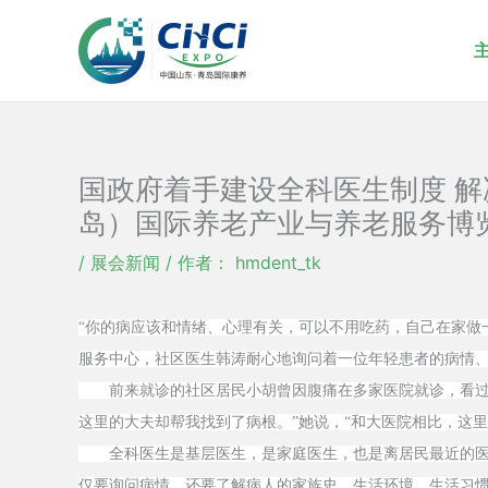
跳
至
内
容
国政府着手建设全科医生制度 解决民
岛）国际养老产业与养老服务博览
/
展会新闻
/ 作者：
hmdent_tk
“你的病应该和情绪、心理有关，可以不用吃药，自己在家做
服务中心，社区医生韩涛耐心地询问着一位年轻患者的病情
前来就诊的社区居民小胡曾因腹痛在多家医院就诊，看过消
这里的大夫却帮我找到了病根。”她说，“和大医院相比，这
全科医生是基层医生，是家庭医生，也是离居民最近的医生
仅要询问病情、还要了解病人的家族史、生活环境、生活习