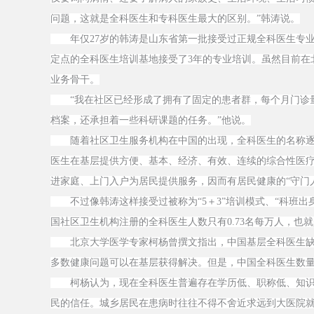
问题，这就是全科医生和专科医生最大的区别。”韩涛说。
年仅27岁的韩涛是山东省第一批接受过正规全科医生专业培
定点的全科医生培训基地接受了3年的专业培训。虽然目前在
业务骨干。
“我在社区已经形成了拥有了固定的患者群，每个月门诊量3
档案，还承担着一些科研课题的任务。”他说。
随着社区卫生服务机构在中国的出现，全科医生的名称逐
医生在基层提供方便、基本、经济、有效、连续的综合性医
进家庭、上门入户为居民提供服务，因而有居民健康的“守门
不过像韩涛这样接受过被称为“5＋3”培训模式、“科班出
国社区卫生机构注册的全科医生人数只有0.73名每万人，也
北京大学医学专家柯杨曾撰文指出，中国基层全科医生缺乏
多数健康问题可以在基层获得解决。但是，中国全科医生数
柯杨认为，现在全科医生普遍存在学历低、职称低、知识
民的信任。城乡居民在患病时往往不得不舍近求远到大医院