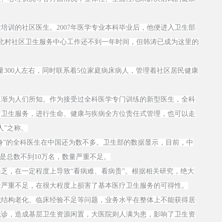
训的社区医生。2007年医学专业本科毕业后，他便进入卫生部
北村社区卫生服务中心工作还不到一年时间，但韩涛已成为这里的
00人左右，同时联系着5位家庭病床病人，管理着社区居民健康
渐为人们所知。作为接受过全科医学专门训练的新型医生，全科
疗卫生服务，进行生命、健康与疾病全方位责任式管理，也可以走
人”之称。
身”的全科医生在中国还为数不多。卫生部的数据显示，目前，中
就是总数不到10万名，数量严重不足。
，在一定程度上导致“看病难、看病贵”。根据相关研究，绝大
量严重不足，在很大程度上损害了基本医疗卫生服务的可得性。
结构老化、临床经验不足等问题，业务水平在整体上不能获得居
就诊，造成基层卫生资源闲置，大医院则人满为患，影响了卫生资