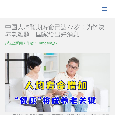
跳
至
内
容
中国人均预期寿命已达77岁！为解决
养老难题，国家给出好消息
/
行业新闻
/ 作者：
hmdent_tk