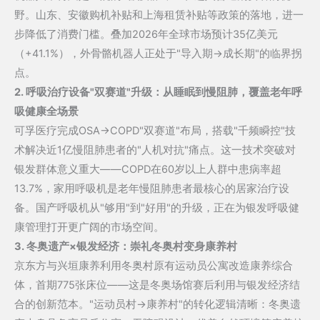
野。山东、安徽购机补贴和上海租赁补贴等政策的落地，进一
阻
步降低了消费门槛。叠加2026年全球市场预计35亿美元
肺"人
（+41.1%），外骨骼机器人正处于"导入期→成长期"的临界拐
机
点。
对
2. 呼吸治疗设备"双赛道"升级：从睡眠到慢阻肺，覆盖老年呼
抗"难
吸健康全场景
题；
可孚医疗完成OSA→COPD"双赛道"布局，搭载"千频瞬控"技
中
术解决近1亿慢阻肺患者的"人机对抗"痛点。这一技术突破对
国
银发群体意义重大——COPD在60岁以上人群中患病率超
外
13.7%，家用呼吸机是老年慢阻肺患者最核心的居家治疗设
骨
备。国产呼吸机从"够用"到"好用"的升级，正在为银发呼吸健
骼
康管理打开更广阔的市场空间。
机
3. 冬奥遗产×银发经济：崇礼冬奥村变身康养村
器
京东方与兴垣康养利用冬奥村原有运动员公寓改造康养综合
人
体，首期775张床位——这是冬奥场馆赛后利用与银发经济结
市
合的创新范本。"运动员村→康养村"的转化逻辑清晰：冬奥遗
场