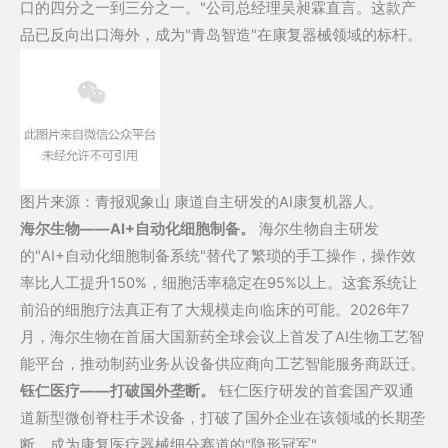
口的四分之一到三分之一。"公司总经理吴昶霖直言。这款产
品已反向出口海外，成为"青岛智造"在康复器械领域的标杆。
图片来源：青报观象山 康道自主研发的AI康复机器人。
海尔生物——AI+自动化细胞制备。
海尔生物自主研发
的"AI+自动化细胞制备系统"替代了繁琐的手工操作，操作效
率比人工提升150%，细胞活率稳定在95%以上。这套系统让
前沿的细胞疗法真正有了大规模走向临床的可能。2026年7
月，海尔生物在首届大国新药全球会议上首发了AI生物工艺智
能平台，推动制药业务从设备供应商向工艺智能服务商跃迁。
钰仁医疗——打破国外垄断。
钰仁医疗研发的首套国产双通
道新型微创脊柱手术设备，打破了国外企业在该领域的长期垄
断，成为康复医疗器械细分赛道的"隐形冠军"。