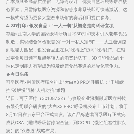
产本身具备高品质住宿、无障碍设计、优美自然环境等康养核
首
心要素，只需嫁接医疗资源和智慧康养系统即可快速激活。这
破
一模式有望为更多大型赛事场馆的赛后利用提供参考。
16
4. 3D打印+银发食品："一人一餐"从概念走向科研立项
亿
存融×江南大学的国家级科研项目将3D打印技术引入老年食品
元
制造，实现结合体检报告的"一对一私人定制"——从血糖调控
到咀嚼力匹配，银发食品正在从"吃得上"迈向"吃得好"。在银
发零食每日频率反超年轻人的消费趋势下，3D打印食品的个
性化定制能力有望成为银发健康食品赛道的差异化竞争力。
🔥今日头条
可孚医疗×融昕医疗联名推出"大白X3 PRO"呼吸机："千频瞬
控"破解慢阻肺"人机对抗"难题
近日，可孚医疗（301087.SZ）与参股企业深圳融昕医疗科技
有限公司联合研发的"大白X3 PRO"呼吸机公布上市计划，将于
8月12日在京东平台正式首发。该产品标志着可孚医疗正式完
成从OSA（睡眠呼吸暂停综合征）到COPD（慢性阻塞性肺疾
病）的"双赛道"战略布局。