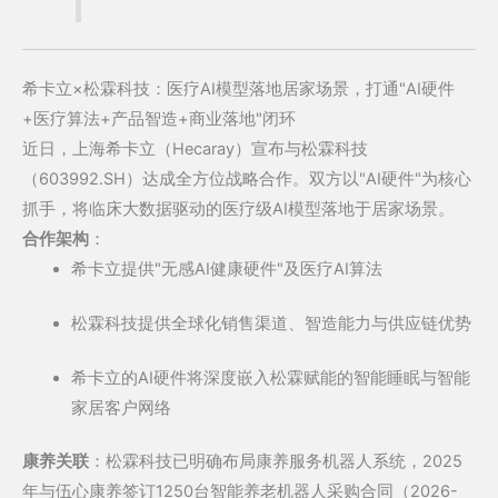
希卡立×松霖科技：医疗AI模型落地居家场景，打通"AI硬件
+医疗算法+产品智造+商业落地"闭环
近日，上海希卡立（Hecaray）宣布与松霖科技
（603992.SH）达成全方位战略合作。双方以"AI硬件"为核心
抓手，将临床大数据驱动的医疗级AI模型落地于居家场景。
合作架构
：
希卡立提供"无感AI健康硬件"及医疗AI算法
松霖科技提供全球化销售渠道、智造能力与供应链优势
希卡立的AI硬件将深度嵌入松霖赋能的智能睡眠与智能
家居客户网络
康养关联
：松霖科技已明确布局康养服务机器人系统，2025
年与伍心康养签订1250台智能养老机器人采购合同（2026-