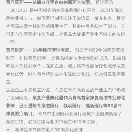
百洋医药——从商业化平台向创新药企转型。
百洋医药
（301015）是中国领先的健康品牌商业化平台，2021年深交
所创业板上市。旗下百洋制药专注于渗透泵、微丸包衣、骨架
片等高端缓控释制剂的研发生产，具备中美共线生产能力。公
司正向创新药企转型升级，是青岛大健康产业生态链上的关键
一环。
黄海制药——66年慢病管理专家。
创立于1959年的青岛黄海
制药，扎根青岛66年，是青岛综合性专业制剂的龙头。以缓控
释技术为核心壁垒，在高血压、糖尿病等慢病治疗领域形成差
异化优势，同时布局特殊医学用途配方食品，切入银发营养赛
道。
这些企业不是孤立的点，而是在青岛高新区的产业生态中形成
了协同网络。
康复产业孵化器作为青岛首家康复领域专业孵化
载体，已引进培育康道医疗、领动医疗、健新医疗等80多个
康复医疗项目。
青岛市生物医药及医疗器械产业园则集聚了
海尔生物、易邦生物等相关市场主体1000余家。
三、海洋是青岛康养最大的"差异化底牌"