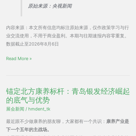
原始来源：央视新闻
内容来源：本文所有信息均标注原始来源，仅作政策学习与行
业交流使用，不用于商业盈利。本期与往期速报内容零重复。
数据截止至2026年8月6日
Read More »
锚定北方康养标杆：青岛银发经济崛起
锚
的底气与优势
定
北
展会新闻
/
hmdent_tk
方
最近跟不少做康养的朋友聊，大家都有一个共识：
康养产业是
康
下一个五年的主战场。
养