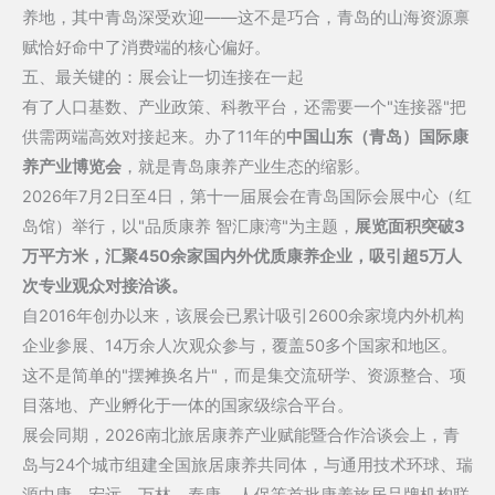
养地，其中青岛深受欢迎——这不是巧合，青岛的山海资源禀
赋恰好命中了消费端的核心偏好。
五、最关键的：展会让一切连接在一起
有了人口基数、产业政策、科教平台，还需要一个"连接器"把
供需两端高效对接起来。办了11年的
中国山东（青岛）国际康
养产业博览会
，就是青岛康养产业生态的缩影。
2026年7月2日至4日，第十一届展会在青岛国际会展中心（红
岛馆）举行，以"品质康养 智汇康湾"为主题，
展览面积突破3
万平方米，汇聚450余家国内外优质康养企业，吸引超5万人
次专业观众对接洽谈。
自2016年创办以来，该展会已累计吸引2600余家境内外机构
企业参展、14万余人次观众参与，覆盖50多个国家和地区。
这不是简单的"摆摊换名片"，而是集交流研学、资源整合、项
目落地、产业孵化于一体的国家级综合平台。
展会同期，2026南北旅居康养产业赋能暨合作洽谈会上，青
岛与24个城市组建全国旅居康养共同体，与通用技术环球、瑞
源中康、宏远、万林、泰康、人保等首批康养旅居品牌机构联