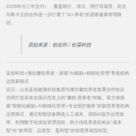
2028年分三年交付），覆盖助行、清洁、理疗等场景。此次
与希卡立的合作进一步打通了"AI+养老"的居家健康管理路
径。
原始来源：创业邦 / 松霖科技
蓝创科技×潍坊馨悦养老：探索"AI赋能+精细化管理"养老机构
运营新模式
近日，山东蓝创健康科技集团与潍坊馨悦养老签署合作协议，
共同打造具有全国示范意义的"馨悦·慧养老"样板。双方将探
索"智能化赋能+AI精细化管理+专业照护服务"的新型养老机构
运营模式，通过智能设备降低人工成本、借助AI提升运营效
率、利用数字化优化管理流程，助力传统养老机构从"成本
型"向"效率型、品质型、盈利型"的智慧养老院转型。