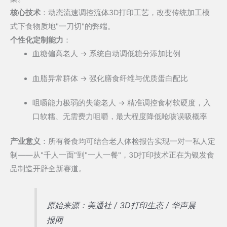
核心技术
：动态流速调控流体3D打印工艺，改变传统加工模
式下食物质地"一刀切"的弊端。
个性化定制能力
：
血糖偏高老人 → 系统自动调低糖分添加比例
血脂异常群体 → 强化膳食纤维与优质蛋白配比
咀嚼能力极弱的失能老人 → 精准调控食材软硬度，入
口软糯、无需费力咀嚼，最大程度降低呛咳误吸概率
产业意义
：所有餐食均可结合老人体检报告实现一对一私人定
制——从"千人一面"到"一人一餐"，3D打印技术正在为银发食
品制造开辟全新赛道。
原始来源：美通社 / 3D打印生态 / 华声晨
报网