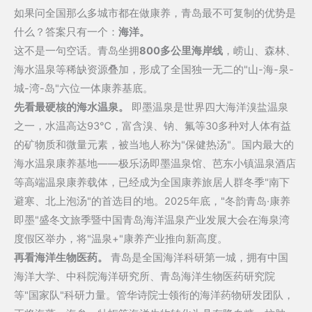
如果问全国那么多城市都在做康养，青岛最不可复制的优势是
什么？答案只有一个：
海洋。
这不是一句空话。青岛坐拥
800多公里海岸线
，崂山、森林、
海水温泉等稀缺资源叠加，形成了全国独一无二的"山-海-泉-
城-湾-岛"六位一体康养基底。
先看最硬核的海水温泉。
即墨温泉是世界四大海洋溴盐温泉
之一，水温高达93℃，富含溴、钠、氟等30多种对人体有益
的矿物质和微量元素，被当地人称为"保健热汤"。国内最大的
海水温泉康养基地——极乐汤即墨温泉馆、芭东小镇温泉酒店
等高端温泉康养载体，已经成为全国康养旅居人群冬季"南下
避寒、北上泡汤"的首选目的地。2025年底，"冬韵青岛·康养
即墨"盛冬文旅季暨中国青岛海洋温泉产业发展大会在海泉湾
度假区举办，将"温泉+"康养产业推向新高度。
再看海洋生物医药。
青岛是全国海洋科研第一城，拥有中国
海洋大学、中科院海洋研究所、青岛海洋生物医药研究院
等"国家队"科研力量。管华诗院士领衔的海洋药物研发团队，