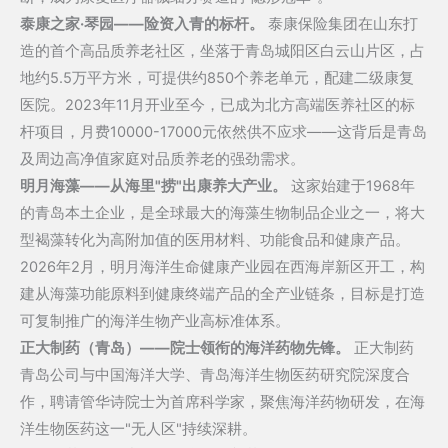
泰康之家·琴园——险资入青的标杆。
泰康保险集团在山东打
造的首个高品质养老社区，坐落于青岛城阳区白云山片区，占
地约5.5万平方米，可提供约850个养老单元，配建二级康复
医院。2023年11月开业至今，已成为北方高端医养社区的标
杆项目，月费10000-17000元依然供不应求——这背后是青岛
及周边高净值家庭对品质养老的强劲需求。
明月海藻——从海里"捞"出康养大产业。
这家始建于1968年
的青岛本土企业，是全球最大的海藻生物制品企业之一，将大
型褐藻转化为高附加值的医用材料、功能食品和健康产品。
2026年2月，明月海洋生命健康产业园在西海岸新区开工，构
建从海藻功能原料到健康终端产品的全产业链条，目标是打造
可复制推广的海洋生物产业高标准体系。
正大制药（青岛）——院士领衔的海洋药物先锋。
正大制药
青岛公司与中国海洋大学、青岛海洋生物医药研究院深度合
作，聘请管华诗院士为首席科学家，聚焦海洋药物研发，在海
洋生物医药这一"无人区"持续深耕。