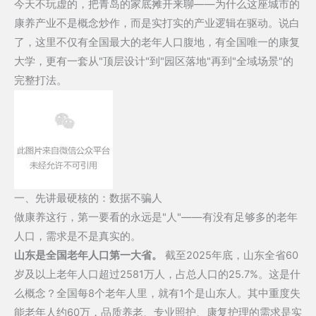
今天不玩虚的，把青岛的家底摊开来聊——为什么这座城市的
标
康养产业不是概念炒作，而是实打实的产业逻辑在驱动。说白
杆：
了，这里不仅有全国最大的老年人口腹地，有全国唯一的康复
青
大学，更有一套从"顶层设计"到"园区落地"再到"全域场景"的
岛
完整打法。
银
发
经
济
崛
起
一、先讲最硬核的：数据不骗人
的
做康养这行，第一要看的永远是"人"——有没有足够多的老年
底
人口，需求是不是真实的。
气
山东是全国老年人口第一大省。
截至2025年底，山东全省60
与
岁及以上老年人口超过2581万人，占总人口的25.7%。这是什
优
么概念？全国每8个老年人里，就有1个是山东人。其中重度失
势
能老年人约60万，品质养老、专业照护、康复护理的需求是实