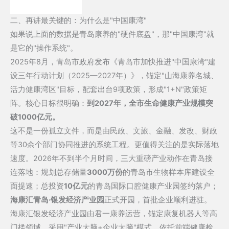
二、再讲最关键的：为什么是"
中国康湾
"
如果说上面的数据是青岛康养的"硬件底盘"，那"中国康湾"就
是它的"操作系统"。
2025年8月，青岛市政府发布《青岛市加快推进"中国康湾"建
设三年行动计划（2025—2027年）》，锚定"山海康养名城、
活力健康湾区"目标，配套出台9项政策，形成"1+N"政策矩
阵。核心目标很明确：
到2027年，全市生命健康产业规模突
破1000亿元。
这不是一份孤立文件，而是由民政、文旅、金融、发改、财政
等30余个部门协同推进的系统工程。更值得关注的是实际落地
速度。2026年不到半个月时间，三大重磅产业动作在青岛接
连落地：规划总存储量
3000万份
的青岛市生物样本库建设全
面提速；总投资
10亿元
的青岛国际口腔健康产业园签约落户；
海康汇
青岛·银发经济产业园
正式开园，首批企业顺利进驻。
海康汇银发经济产业园由
君一康养
运营，锚定康复机器人等高
门槛领域，采用"产业大脑+企业大脑"模式，依托前端健康检