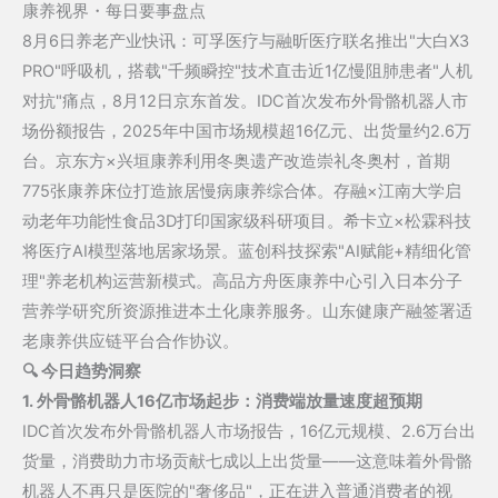
康养视界・每日要事盘点
每
8月6日养老产业快讯：可孚医疗与融昕医疗联名推出"大白X3
日
PRO"呼吸机，搭载"千频瞬控"技术直击近1亿慢阻肺患者"人机
速
对抗"痛点，8月12日京东首发。IDC首次发布外骨骼机器人市
报：
场份额报告，2025年中国市场规模超16亿元、出货量约2.6万
可
台。京东方×兴垣康养利用冬奥遗产改造崇礼冬奥村，首期
孚
775张康养床位打造旅居慢病康养综合体。存融×江南大学启
×
动老年功能性食品3D打印国家级科研项目。希卡立×松霖科技
融
将医疗AI模型落地居家场景。蓝创科技探索"AI赋能+精细化管
昕
理"养老机构运营新模式。高品方舟医康养中心引入日本分子
联
营养学研究所资源推进本土化康养服务。山东健康产融签署适
名
老康养供应链平台合作协议。
呼
🔍 今日趋势洞察
吸
1. 外骨骼机器人16亿市场起步：消费端放量速度超预期
机
IDC首次发布外骨骼机器人市场报告，16亿元规模、2.6万台出
破
货量，消费助力市场贡献七成以上出货量——这意味着外骨骼
解
机器人不再只是医院的"奢侈品"，正在进入普通消费者的视
慢