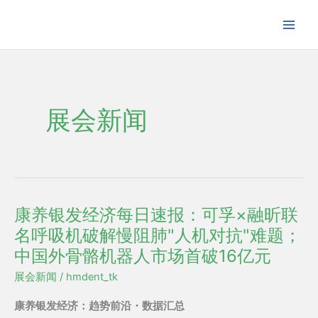
跳
至
内
容
展会新闻
康养银发经济每日速报：可孚×融昕联
康
名呼吸机破解慢阻肺"人机对抗"难题；
养
银
中国外骨骼机器人市场首破16亿元
发
展会新闻
/
hmdent_tk
经
康养银发经济：趋势前沿・数据汇总
济