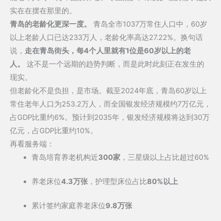
实在在摆在那里的。
青岛的老龄化更深一度。
青岛全市1037万常住人口中，60岁
以上老龄人口已达233万人，老龄化率高达27.22%。换句话
说，
走在青岛街头，每4个人里就有1位是60岁以上的老
人。
这不是一个远期的趋势判断，而是此时此刻正在发生的
现实。
但老龄化不是负担，是市场。截至2024年底，青岛60岁以上
常住老年人口为253.2万人，而全国银发经济规模约7万亿元，
占GDP比重约6%。预计到2035年，银发经济规模将达到30万
亿元，占GDP比重约10%。
再看服务端：
青岛培育养老机构近
300家
，三星级以上占比超过60%
养老床位
4.3万张
，护理型床位占比
80%以上
累计签约家庭养老床位
9.8万张