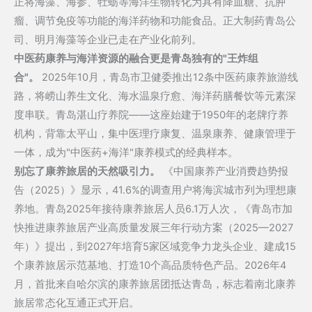
正将海藻、海参、牡蛎等海洋生物转化为具有降血糖、抗肿
瘤、调节免疫等功能的海洋药物和功能食品。正大制药青岛公
司、明月海藻等企业已走在产业化前列。
中医药康养与海洋资源的融合更是青岛独有的"王炸组
合"。
2025年10月，青岛市卫健委推出12条中医药康养旅游线
路，将崂山养生文化、海水温泉疗愈、海洋药膳餐饮等元素深
度串联。青岛湛山疗养院——这座始建于1950年的老牌疗养
机构，背靠太平山，集中医理疗康复、温泉康养、健康管理于
一体，成为"中医药+海洋"康养模式的经典样本。
别忘了康养旅居的天然吸引力。
《中国康养产业消费趋势报
告（2025）》显示，41.6%的调查用户将海滨城市列为理想康
养地。青岛2025年接待康养旅居人员6.1万人次，《青岛市加
快推进康养旅居产业高质量发展三年行动方案（2025—2027
年）》提出，到2027年培育5家区域竞争力龙头企业、建成15
个康养旅居示范基地、打造10个高品质特色产品。2026年4
月，首批来自哈尔滨的康养旅居团抵达青岛，标志着南北康养
旅居常态化互通正式开启。