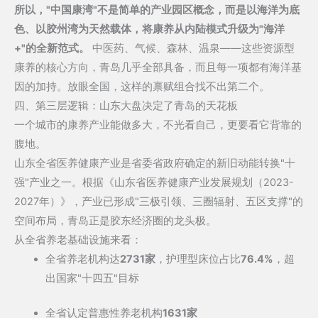
所以，"中国康湾"不是简单的产业园区概念，而是以海洋为底
色、以胶州湾为天然载体，将康养从内陆模式升级为"海洋
+"的全新范式。
中医药、气候、森林、温泉——这些资源型
康养的核心方向，青岛几乎全部具备，而且每一项都有海洋基
因的加持。放眼全国，这样的禀赋组合找不出第二个。
四、第三层逻辑：山东大盘决定了青岛的天花板
一个城市的康养产业能做多大，不光看自己，更要看它背靠的
腹地。
山东全省医养健康产业是省委省政府确定的新旧动能转换"十
强"产业之一。根据《山东省医养健康产业发展规划（2023-
2027年）》，产业已形成"三极引领、三圈辐射、五区支撑"的
空间布局，青岛正是胶东经济圈的龙头极。
从全省养老基础设施来看：
全省养老机构达
2731家
，护理型床位占比
76.4%
，超
出国家"十四五"目标
全省认定普惠性养老机构
1631家