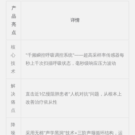
产
品
详情
亮
点
核
心
"千频瞬控呼吸调控系统"——超高采样率传感器每
技
秒上千次扫描呼吸状态，毫秒级响应压力波动
术
解
决
直击近1亿慢阻肺患者"人机对抗"问题，从根本上
痛
改善治疗依从性
点
降
噪
采用无棉"声学黑洞"技术+三阶声堰循环结构，运