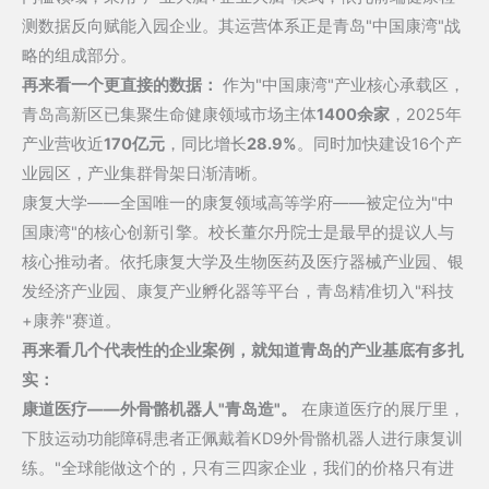
测数据反向赋能入园企业。其运营体系正是青岛"中国康湾"战
略的组成部分。
再来看一个更直接的数据：
作为"中国康湾"产业核心承载区，
青岛高新区已集聚生命健康领域市场主体
1400余家
，2025年
产业营收近
170亿元
，同比增长
28.9%
。同时加快建设16个产
业园区，产业集群骨架日渐清晰。
康复大学——全国唯一的康复领域高等学府——被定位为"中
国康湾"的核心创新引擎。校长董尔丹院士是最早的提议人与
核心推动者。依托
康复大学
及生物医药及医疗器械产业园、银
发经济产业园、康复产业孵化器等平台，青岛精准切入"科技
+康养"赛道。
再来看几个代表性的企业案例，就知道青岛的产业基底有多扎
实：
康道医疗——外骨骼机器人"青岛造"。
在康道医疗的展厅里，
下肢运动功能障碍患者正佩戴着KD9
外骨骼机器人
进行康复训
练。"全球能做这个的，只有三四家企业，我们的价格只有进