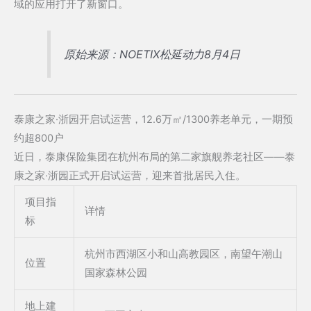
域的应用打开了新窗口。
原始来源：NOETIX松延动力8月4日
泰康之家·浙园开启试运营，12.6万㎡/1300养老单元，一期预
约超800户
近日，泰康保险集团在杭州布局的第二家旗舰养老社区——泰
康之家·浙园正式开启试运营，迎来首批居民入住。
项目指
详情
标
杭州市西湖区小和山高教园区，南望午潮山
位置
国家森林公园
地上建