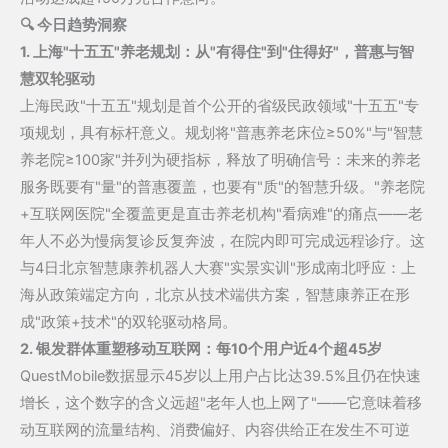
养
🔍 今日趋势洞察
老
1. 上海"十五五"养老规划：从"有得住"到"住得好"，普惠与智
院
慧双轮驱动
≥100
上海民政"十五五"规划是首个公开的省级民政领域"十五五"专
家；
项规划，具有标杆意义。规划将"普惠养老床位≥50%"与"智慧
帕
养老院≥100家"并列为硬指标，释放了明确信号：未来的养老
西
服务既要有"量"的普惠覆盖，也要有"质"的智慧升级。"养老院
尼
+互联网医院"全覆盖更是直击养老机构"看病难"的痛点——老
获
年人不必为慢病复诊反复奔波，在院内即可完成远程诊疗。这
10
与4日北京智慧康养机器人大赛"实景实训"形成南北呼应：上
亿
海从政策端定方向，北京从技术端供方案，智慧康养正在形
战
成"政策+技术"的双轮驱动格局。
略
2. 银发群体重塑移动互联网：每10个用户近4个超45岁
轮
QuestMobile数据显示45岁以上用户占比达39.5%且仍在快速
累
增长，这个数字的含义远超"老年人也上网了"——它意味着移
计
动互联网的流量结构、消费偏好、内容供给正在发生不可逆