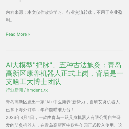
内容来源：本文仅作政策学习、行业交流转载，不用于商业盈
利。
Read More »
AI大模型"把脉"、五种古法施灸：青岛
AI
高新区康养机器人正式上岗，背后是一
大
模
支哈工大博士团队
型"把
行业新闻
/
hmdent_tk
脉"、
青岛高新区跑出一家"AI+中医康养"新势力，自研
艾灸机器人
五
已拿下海外订单，年产能瞄准万台！
种
2026年8月4日，一款由青岛一跃具身机器人有限公司自主研
古
发的艾灸机器人，在青岛高新区中欧科创园正式投入使用。这
法