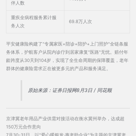
伴人数
重疾全病程服务累计服
69.8万人次
务人次
平安健康险构建了"专属家医+陪诊+陪护+上门照护"全链条服
务体系，护航客户从院内诊疗到居家康复"医路"无忧。赔付年
龄跨度从30天到104岁，实现了全生命周期的保障覆盖，老年
群体的健康险需求正在被更多元的产品和服务满足。
原始来源：证券日报网8月3日 / 同花顺
京津冀老年用品产业供需对接活动在衡水冀州举办，达成超
150万元合作意向
7月30-31日，以"爱心暖银发·惠老助企业"为主题的京津冀老