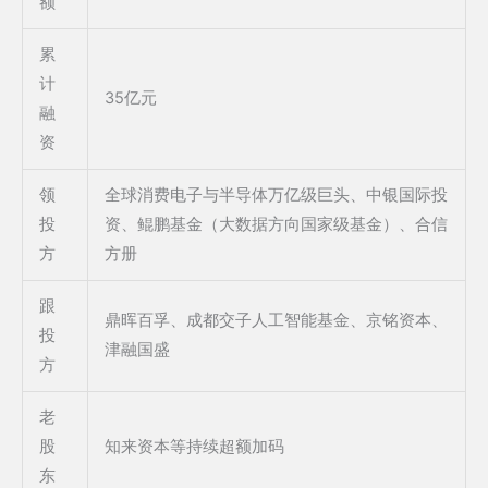
额
累
计
35亿元
融
资
领
全球消费电子与半导体万亿级巨头、中银国际投
投
资、鲲鹏基金（大数据方向国家级基金）、合信
方
方册
跟
鼎晖百孚、成都交子人工智能基金、京铭资本、
投
津融国盛
方
老
股
知来资本等持续超额加码
东