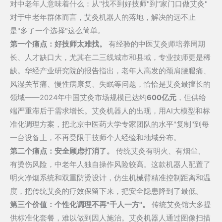
对中老年人意味着什么：从"找不到好技师"到"家门口做艾灸"
对于中老年群体而言，艾灸机器人的落地，解决的远不止
是"多了一个选择"这么简单。
第一个痛点：好技师太难找。
有经验的中医艾灸师培养周期
长、人才缺口大，尤其在二三线城市和县域，专业技师更是稀
缺。华经产业研究院的报告指出，老年人高发的颈肩腰腿痛、
风湿关节痛、慢性病康复、失眠等问题，恰恰是艾灸最擅长的
领域——2024年中国艾灸市场规模已达约
600亿元
，但供给
端严重滞后于需求增长。艾灸机器人的出现，用AI大模型和标
准化调理方案，把北京中医药大学专家团队的水平"复制"到每
一台设备上，不再受限于技师个人经验和地域分布。
第二个痛点：安全顾虑打消了。
传统艾灸有明火、有烟尘、
有烫伤风险，中老年人独自操作风险较高。这款机器人配置了
明火净烟系统和双重防烫设计，仿生机械臂精准控制距离和温
度，把传统艾灸的疗效保留下来，把安全隐患降到了最低。
第三个价值：个性化调理不再"千人一方"。
传统艾灸馆大多提
供标准化套餐，难以做到因人施治。艾灸机器人通过图像扫描