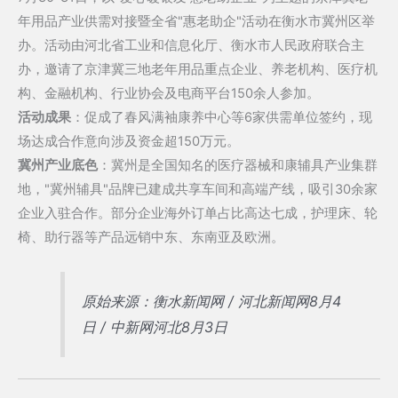
年用品产业供需对接暨全省"惠老助企"活动在衡水市冀州区举
办。活动由河北省工业和信息化厅、衡水市人民政府联合主
办，邀请了京津冀三地老年用品重点企业、养老机构、医疗机
构、金融机构、行业协会及电商平台150余人参加。
活动成果
：促成了春风满袖康养中心等6家供需单位签约，现
场达成合作意向涉及资金超150万元。
冀州产业底色
：冀州是全国知名的医疗器械和康辅具产业集群
地，"冀州辅具"品牌已建成共享车间和高端产线，吸引30余家
企业入驻合作。部分企业海外订单占比高达七成，护理床、轮
椅、助行器等产品远销中东、东南亚及欧洲。
原始来源：衡水新闻网 / 河北新闻网8月4
日 / 中新网河北8月3日