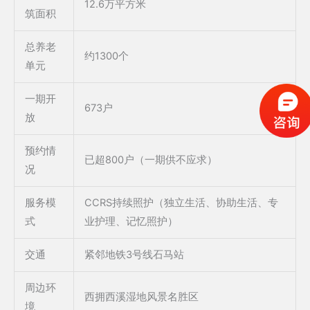
12.6万平方米
筑面积
总养老
约1300个
单元
一期开
673户
放
预约情
已超800户（一期供不应求）
况
服务模
CCRS持续照护（独立生活、协助生活、专
式
业护理、记忆照护）
交通
紧邻地铁3号线石马站
周边环
西拥西溪湿地风景名胜区
境