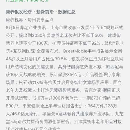
每
日
康养银发经济：趋势前沿・数据汇总
速
康养视界・每日要事盘点
报：
8月5日养老产业快讯：上海市民政事业发展"十五五"规划正式
上
公开，提出到2030年普惠养老床位占比不低于50%、建成智
海
慧养老院不少于100家、护理员持证率不低于92%，鼓励"养老
2030
院+互联网医院"全覆盖布局。QuestMobile半年报告显示全网
年
45岁以上月活用户占比达39.5%，银发群体正成为移动互联网
普
用户结构变化的关键变量。
具身智能
赛道热度不减：帕西尼再
惠
获10亿元战略轮融资、累计融资35亿元，产品覆盖医疗康养
养
场景；松延动力×鲸海拾贝共启具身智能文旅场景应用，面向
老
老年人及残障人士打造无障碍智慧服务。
泰康之家·浙园
正式
床
开启试运营，12.6万㎡/1300养老单元，一期673户预约已超
位
800户。平安健康险上半年理赔报告出炉：364万件/128万
≥50%，
人/46.9亿元赔付。孝当先×逸马教育共建康养产业学院，
九芝
智
堂
×马迭尔共探药食同源创新融合。京津冀衡水老年用品对接
慧
活动达成超150万元合作意向。