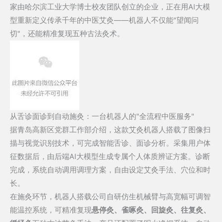
家由哈尔滨工业大学博士校友团队创立的企业，正在用AI大模
施
型重新定义传承千年的中医艾灸——机器人不仅能"望闻问
灸：
切"，还能精准复现五种古法灸术。
青
岛
高
新
区
康
养
从舌诊面诊到自动施灸：一台机器人的"全流程中医服务"
机
据青岛高新区党群工作部介绍，这款艾灸机器人搭载了图像扫
器
描与视觉识别技术，可完成智能舌诊、面诊分析。采集用户体
人
征数据后，由后端AI大模型生成专属个人体质辨证方案。诊断
正
完成，系统自动调用调理方案，自由设定艾灸手法、穴位和时
式
长。
上
在施灸环节，机器人搭载公司自研仿生机械臂与高宽幅可调智
岗，
能温控系统，可精准复现
悬停灸、雀啄灸、
回旋灸
、往复灸、