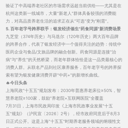
验证了中高端养老社区的市场需求远超当前供给——尤其是在
杭州这类新一线城市，大量"新老人"群体具备较强的消费能
力，对高品质养老生活的追求正在从"可选"变为"刚需"。
5. 百年老字号跨界联手：银发经济催生"药食同源"新消费场景
九芝堂（374年历史）与马迭尔（120年历史）两大百年品牌
的跨界合作，代表了银发经济中一个值得关注的趋势：传统中
医药企业与食品/文旅品牌的融合创新。药食同源是连接"治
病"与"养生"的天然桥梁，而老年群体恰恰是这一品类最核心的
消费人群。从联名产品到社区康养服务，百年老字号的跨界探
索有望为银发健康消费开辟"中药+"的新增长曲线。
🔥今日头条
上海民政"十五五"规划发布：2030年普惠养老床位≥50%，智
慧养老院≥100家，鼓励"养老院+互联网医院"全覆盖
7月31日，上海市民政局印发《上海市民政事业发展"十五
五"规划》（沪民宣〔2026〕2号），经市政府同意后于8月3
日正式公开。这是上海"十五五"时期养老服务领域的纲领性文