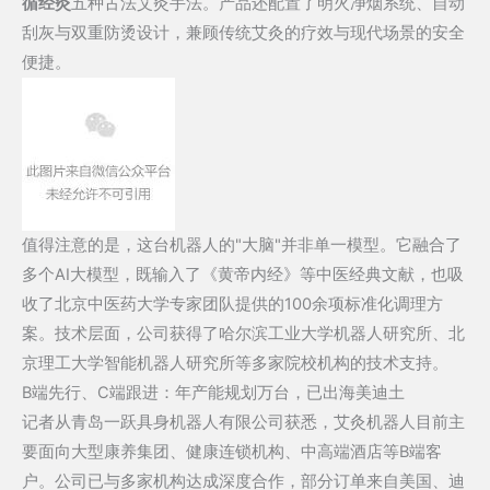
背
循经灸
五种古法艾灸手法。产品还配置了明火净烟系统、自动
后
刮灰与双重防烫设计，兼顾传统艾灸的疗效与现代场景的安全
是
便捷。
一
支
哈
工
大
博
值得注意的是，这台机器人的"大脑"并非单一模型。它融合了
士
多个AI大模型，既输入了
《黄帝内经》
等中医经典文献，也吸
团
收了北京中医药大学专家团队提供的100余项标准化调理方
队
案。技术层面，公司获得了哈尔滨工业大学机器人研究所、北
京理工大学智能机器人研究所等多家院校机构的技术支持。
B端先行、C端跟进：年产能规划万台，已出海美迪土
记者从青岛一跃具身机器人有限公司获悉，艾灸机器人目前主
要面向大型康养集团、健康连锁机构、中高端酒店等B端客
户。公司已与多家机构达成深度合作，部分订单来自美国、迪