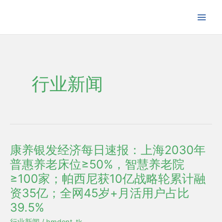
跳
至
内
容
行业新闻
康养银发经济每日速报：上海2030年
康
普惠养老床位≥50%，智慧养老院
养
银
≥100家；帕西尼获10亿战略轮累计融
发
资35亿；全网45岁+月活用户占比
经
39.5%
济
行业新闻
/
hmdent_tk