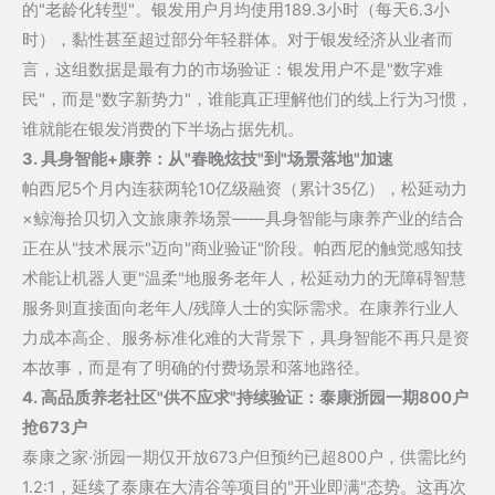
融
的"老龄化转型"。银发用户月均使用189.3小时（每天6.3小
资
时），黏性甚至超过部分年轻群体。对于银发经济从业者而
35
言，这组数据是最有力的市场验证：银发用户不是"数字难
亿；
民"，而是"数字新势力"，谁能真正理解他们的线上行为习惯，
全
谁就能在银发消费的下半场占据先机。
网
3. 具身智能+康养：从"春晚炫技"到"场景落地"加速
45
帕西尼
5个月内连获两轮10亿级融资（累计35亿），松延动力
岁
×鲸海拾贝切入文旅康养场景——具身智能与康养产业的结合
+月
正在从"技术展示"迈向"商业验证"阶段。帕西尼的触觉感知技
活
术能让机器人更"温柔"地服务老年人，
松延动力
的无障碍智慧
用
服务则直接面向老年人/残障人士的实际需求。在康养行业人
户
力成本高企、服务标准化难的大背景下，具身智能不再只是资
占
本故事，而是有了明确的付费场景和落地路径。
比
4. 高品质养老社区"供不应求"持续验证：泰康浙园一期800户
39.5%
抢673户
泰康之家·浙园一期仅开放673户但预约已超800户，供需比约
1.2:1，延续了泰康在大清谷等项目的"开业即满"态势。这再次